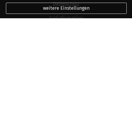
Datenschutz
weitere Einstellungen
Erstinformation
Beschwerden
Cookies
Vertrag widerrufen
219
Bewertungen auf ProvenExpert.com
Ver­sicherungs­makler Friedrich
Kulinna