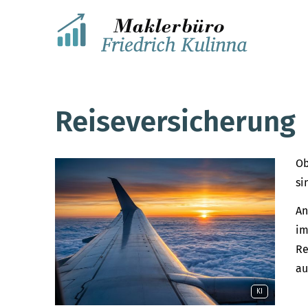
Reiseversicherung
Ob
si
An
im
Re
au
KI