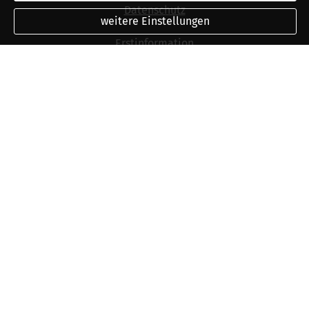
Datenschutz
weitere Einstellungen
Erstinformation
Beschwerden
Cookies
Vertrag widerrufen
219
Bewertungen auf ProvenExpert.com
Ver­sicherungs­makler Friedrich
Kulinna