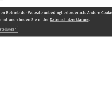
den Betrieb der Website unbedingt erforderlich. Andere Cooki
rmationen finden Sie in der
Datenschutzerklärung
.
nstellungen
·
·
·
·
he Hinweise
Datenschutz
Erstinformation
Beschwerden
Cookies
219
Bewertungen auf ProvenExpert.com
Ver­sicherungs­makler Friedrich Kulinna